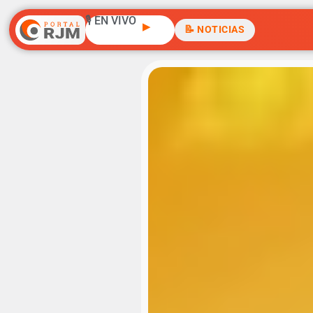
🎙️ EN VIVO
▶
📝 NOTICIAS