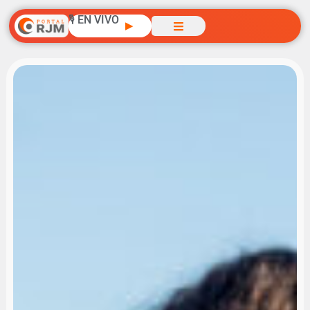
🎙️ EN VIVO
▶