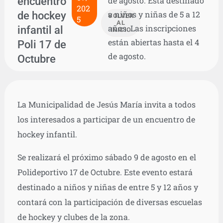
encuentro
de agosto. Está destinado
202
de hockey
a niños y niñas de 5 a 12
VOLVER
5
AL
años. Las inscripciones
infantil al
INICIO
están abiertas hasta el 4
Poli 17 de
de agosto.
Octubre
La Municipalidad de Jesús María invita a todos
los interesados a participar de un encuentro de
hockey infantil.
Se realizará el próximo sábado 9 de agosto en el
Polideportivo 17 de Octubre. Este evento estará
destinado a niños y niñas de entre 5 y 12 años y
contará con la participación de diversas escuelas
de hockey y clubes de la zona.