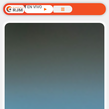
🎙️ EN VIVO
▶