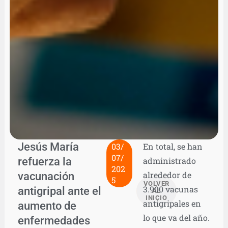
Jesús María
03/
En total, se han
07/
refuerza la
administrado
202
vacunación
alrededor de
5
VOLVER
3.900 vacunas
antigripal ante el
AL
INICIO
antigripales en
aumento de
lo que va del año.
enfermedades