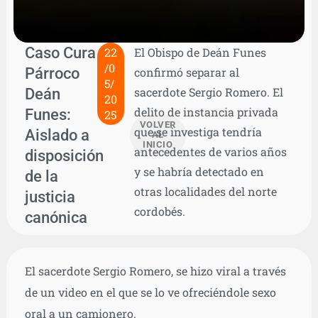
Caso Cura
22
El Obispo de Deán Funes
/0
Párroco
confirmó separar al
5/
Deán
sacerdote Sergio Romero. El
20
delito de instancia privada
Funes:
25
VOLVER
que se investiga tendría
Aislado a
AL
INICIO
antecedentes de varios años
disposición
y se habría detectado en
de la
otras localidades del norte
justicia
cordobés.
canónica
El sacerdote Sergio Romero, se hizo viral a través
de un video en el que se lo ve ofreciéndole sexo
oral a un camionero.