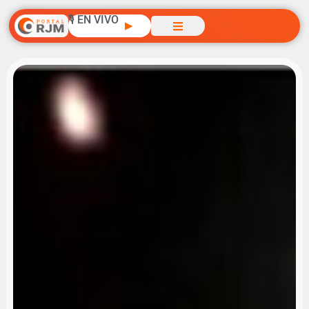
🎙️ EN VIVO
▶