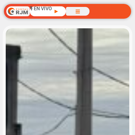
🎙️ EN VIVO
▶