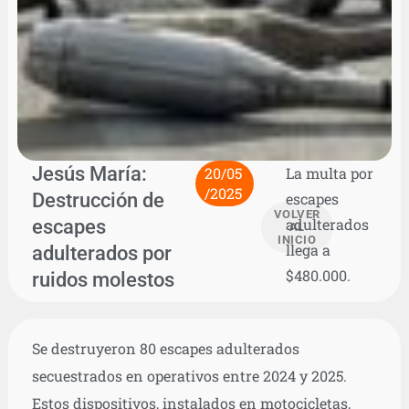
Jesús María:
20/05
La multa por
/2025
Destrucción de
escapes
VOLVER
escapes
adulterados
AL
INICIO
llega a
adulterados por
$480.000.
ruidos molestos
Se destruyeron 80 escapes adulterados
secuestrados en operativos entre 2024 y 2025.
Estos dispositivos, instalados en motocicletas,