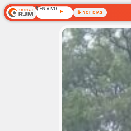
🎙️ EN VIVO
▶
📝 NOTICIAS