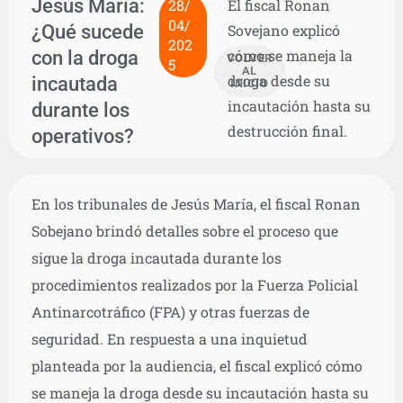
Jesús María:
28/
El fiscal Ronan
04/
¿Qué sucede
Sovejano explicó
202
con la droga
cómo se maneja la
VOLVER
5
AL
droga desde su
incautada
INICIO
incautación hasta su
durante los
destrucción final.
operativos?
En los tribunales de Jesús María, el fiscal Ronan
Sobejano brindó detalles sobre el proceso que
sigue la droga incautada durante los
procedimientos realizados por la Fuerza Policial
Antinarcotráfico (FPA) y otras fuerzas de
seguridad. En respuesta a una inquietud
planteada por la audiencia, el fiscal explicó cómo
se maneja la droga desde su incautación hasta su