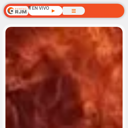
🎙️ EN VIVO
▶