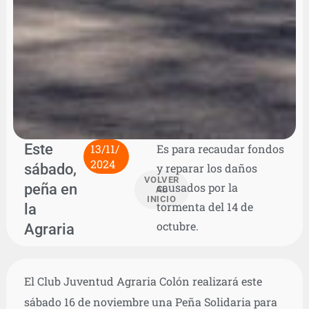
Este
13/11/
Es para recaudar fondos
2024
sábado,
y reparar los daños
VOLVER
peña en
causados por la
AL
INICIO
tormenta del 14 de
la
octubre.
Agraria
El Club Juventud Agraria Colón realizará este
sábado 16 de noviembre una Peña Solidaria para