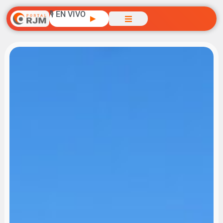
🎙️ EN VIVO
▶