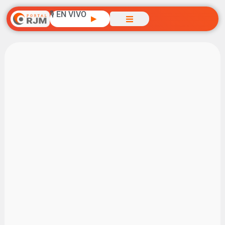
🎙️ EN VIVO
▶