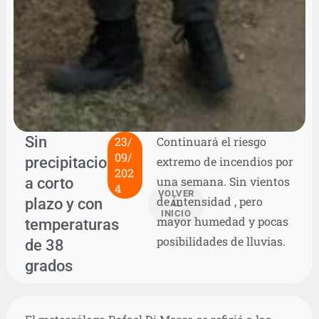
Sin
23/
Continuará el riesgo
09/
precipitaciones
extremo de incendios por
202
a corto
una semana. Sin vientos
4
VOLVER
de intensidad , pero
plazo y con
AL
INICIO
mayor humedad y pocas
temperaturas
posibilidades de lluvias.
de 38
grados