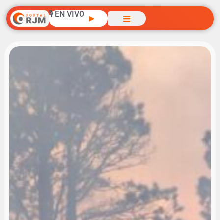
🎙️ EN VIVO
▶