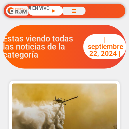
🎙️ EN VIVO
▶
Estas viendo todas
|
las noticias de la
septiembre
22, 2024 |
categoría