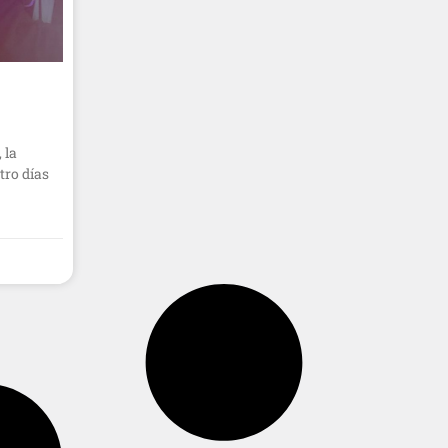
 la
tro días