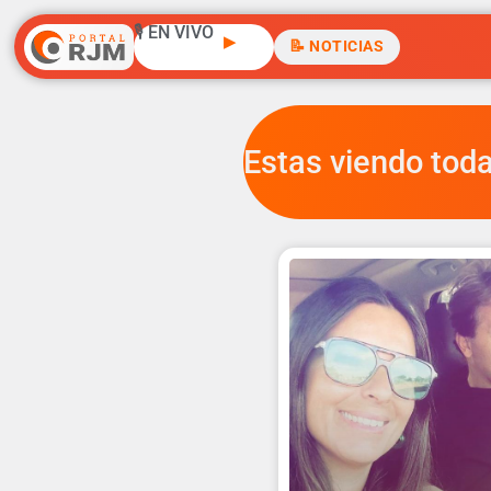
🎙️ EN VIVO
▶
📝 NOTICIAS
Estas viendo toda