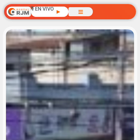
🎙️ EN VIVO
▶