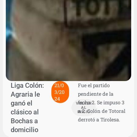
Liga Colón:
21/0
Fue el partido
3/20
Agraria le
pendiente de la
24
ganó el
fecha 2. Se impuso 3
VOLVER
AL
a 2. Colón de Totoral
clásico al
INICIO
derrotó a Tirolesa.
Bochas a
domicilio