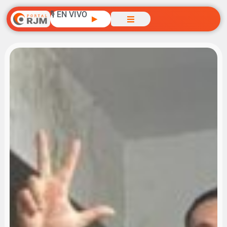
🎙️ EN VIVO
▶