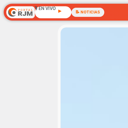
🎙️ EN VIVO
▶
📝 NOTICIAS