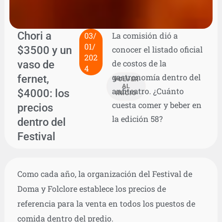
Chori a
03/
La comisión dió a
01/
$3500 y un
conocer el listado oficial
202
vaso de
de costos de la
4
gastronomía dentro del
fernet,
VOLVER
AL
anfiteatro. ¿Cuánto
$4000: los
INICIO
cuesta comer y beber en
precios
la edición 58?
dentro del
Festival
Como cada año, la organización del Festival de
Doma y Folclore establece los precios de
referencia para la venta en todos los puestos de
comida dentro del predio.