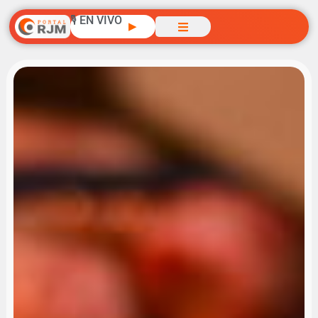
🎙️ EN VIVO
▶