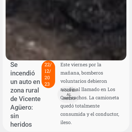
Se
22/
Este viernes por la
12/
incendió
mañana, bomberos
20
un auto en
voluntarios debieron
23
acudir al llamado en Los
zona rural
VOLVER
AL
Quebrachos. La camioneta
de Vicente
INICIO
quedó totalmente
Agüero:
consumida y el conductor,
sin
ileso.
heridos