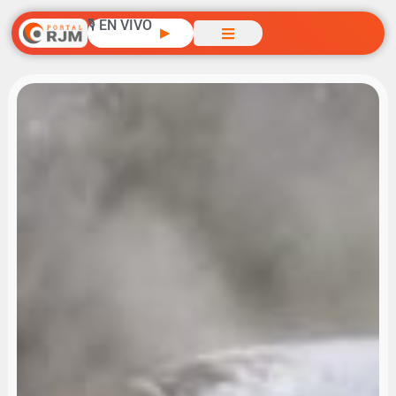
🎙️ EN VIVO
▶