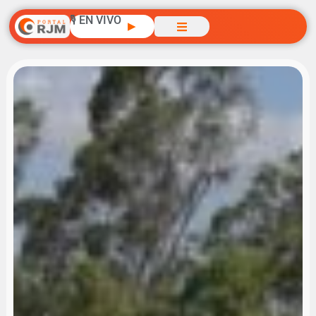
🎙️ EN VIVO
▶