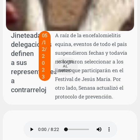
Jineteada:
05
A raíz de la encefalomielitis
/1
delegaciones
equina, eventos de todo el país
2/
definen
suspendieron fechas y todavía
2
no lograron seleccionar a los
a sus
0
VOLVER
AL
2
jinetes que participarán en el
representantes
INICIO
3
Festival de Jesús María. Por
a
otro lado, Senasa actualizó el
contrarreloj
protocolo de prevención.