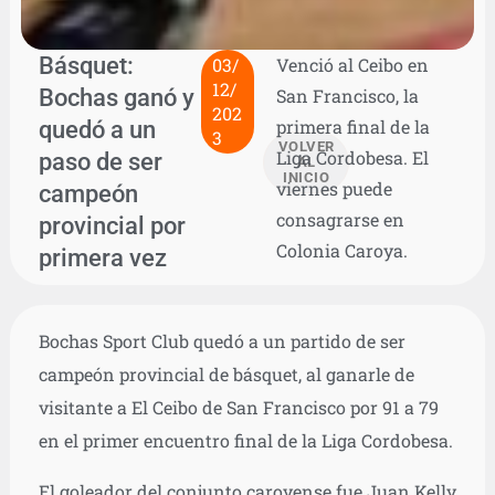
Básquet:
03/
Venció al Ceibo en
12/
Bochas ganó y
San Francisco, la
202
quedó a un
primera final de la
3
VOLVER
Liga Cordobesa. El
paso de ser
AL
INICIO
viernes puede
campeón
consagrarse en
provincial por
Colonia Caroya.
primera vez
Bochas Sport Club quedó a un partido de ser
campeón provincial de básquet, al ganarle de
visitante a El Ceibo de San Francisco por 91 a 79
en el primer encuentro final de la Liga Cordobesa.
El goleador del conjunto caroyense fue Juan Kelly