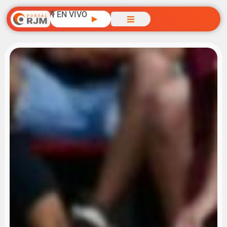
🎙️ EN VIVO
▶