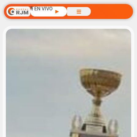
🎙️ EN VIVO
▶