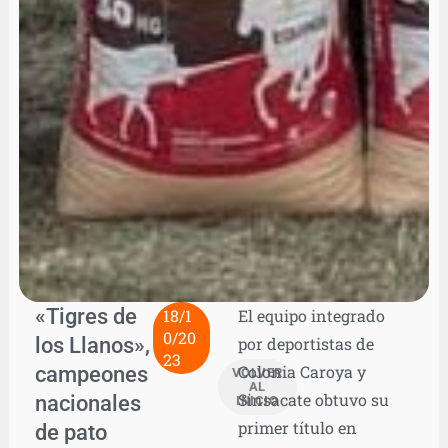
«Tigres de
18/1
El equipo integrado
0/20
los Llanos»,
por deportistas de
23
campeones
Colonia Caroya y
VOLVER
AL
Sinsacate obtuvo su
nacionales
INICIO
primer título en
de pato