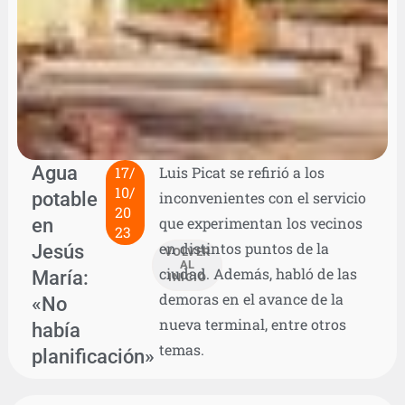
Agua
17/
Luis Picat se refirió a los
10/
potable
inconvenientes con el servicio
20
en
que experimentan los vecinos
23
en distintos puntos de la
Jesús
VOLVER
AL
ciudad. Además, habló de las
María:
INICIO
demoras en el avance de la
«No
nueva terminal, entre otros
había
temas.
planificación»