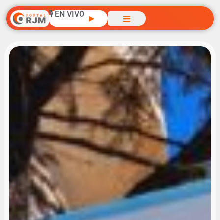
🎙️ EN VIVO
▶