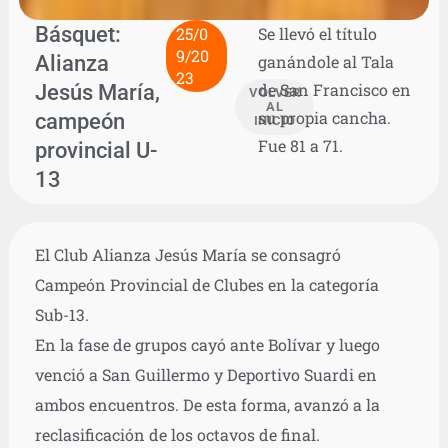
Básquet:
25/0
Se llevó el título
9/20
Alianza
ganándole al Tala
23
Jesús María,
de San Francisco en
VOLVER
AL
su propia cancha.
campeón
INICIO
Fue 81 a 71.
provincial U-
13
El Club Alianza Jesús María se consagró
Campeón Provincial de Clubes en la categoría
Sub-13.
En la fase de grupos cayó ante Bolívar y luego
venció a San Guillermo y Deportivo Suardi en
ambos encuentros. De esta forma, avanzó a la
reclasificación de los octavos de final.