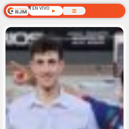
🎙️ EN VIVO
▶