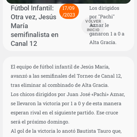
Fútbol Infantil:
17/09
Los dirigidos
/2023
Otra vez, Jesús
por "Pachi"
VOLVER
María
Aznar le
AL
INICIO
ganaron 1 a 0 a
semifinalista en
Alta Gracia.
Canal 12
El equipo de fútbol infantil de Jesús María,
avanzó a las semifinales del Torneo de Canal 12,
tras eliminar al combinado de Alta Gracia.
Los chicos dirigidos por Juan José «Pachi» Aznar,
se llevaron la victoria por 1 a 0 y de esta manera
esperan rival en el siguiente partido. Ese cruce
será el próximo domingo.
Al gol de la victoria lo anotó Bautista Tauro que,