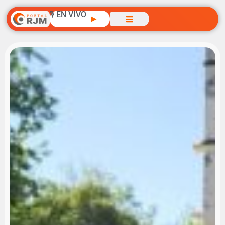
🎙️ EN VIVO
▶