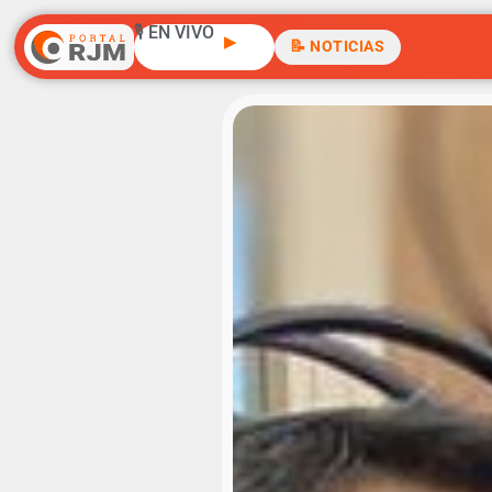
🎙️ EN VIVO
▶
📝 NOTICIAS