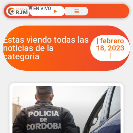
🎙️ EN VIVO
▶
Estas viendo todas las
| febrero
noticias de la
18, 2023
|
categoría