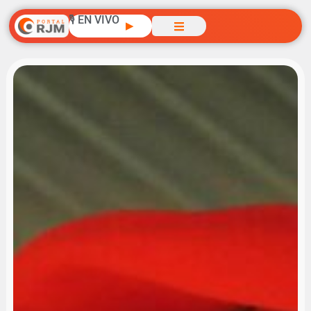
🎙️ EN VIVO
▶