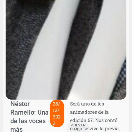
Néstor
28/
Será uno de los
12/
Ramello: Una
animadores de la
202
de las voces
edición 57. Nos contó
2
VOLVER
como se vive la previa,
más
AL