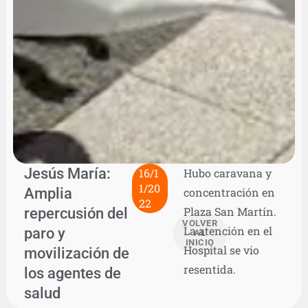
Jesús María:
16/1
Hubo caravana y
1/20
Amplia
concentración en
22
repercusión del
Plaza San Martín.
VOLVER
La atención en el
paro y
AL
INICIO
Hospital se vio
movilización de
resentida.
los agentes de
salud