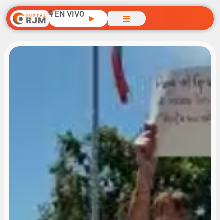
🎙️ EN VIVO
▶