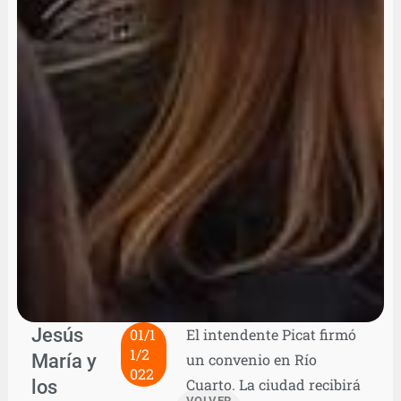
Jesús
01/1
El intendente Picat firmó
1/2
María y
un convenio en Río
022
los
Cuarto. La ciudad recibirá
VOLVER