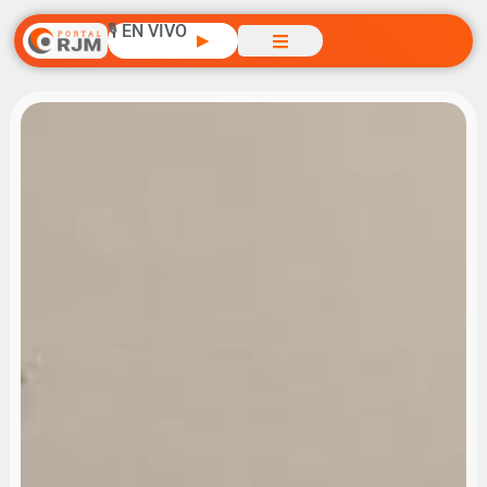
🎙️ EN VIVO
▶