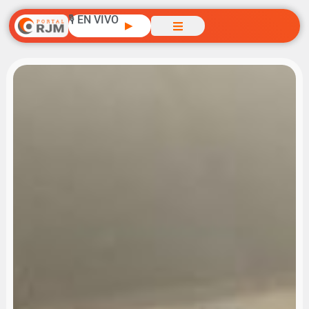
🎙️ EN VIVO
▶