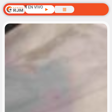
🎙️ EN VIVO
▶