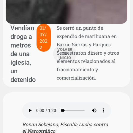
Vendían
01/
Se cerró un punto de
07/
droga a
expendio de marihuana en
202
metros
Barrio Sierras y Parques.
2
VOLVER
Secuestraron dinero y otros
de una
AL
INICIO
elementos relacionados al
iglesia,
fraccionamiento y
un
comercialización.
detenido
Ronan Sobejano, Fiscalía Lucha contra
el Narcotráfico