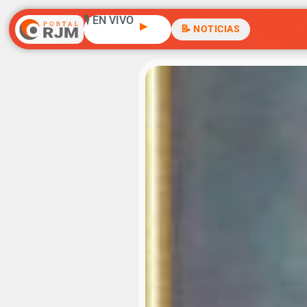
🎙️ EN VIVO
▶
📝 NOTICIAS