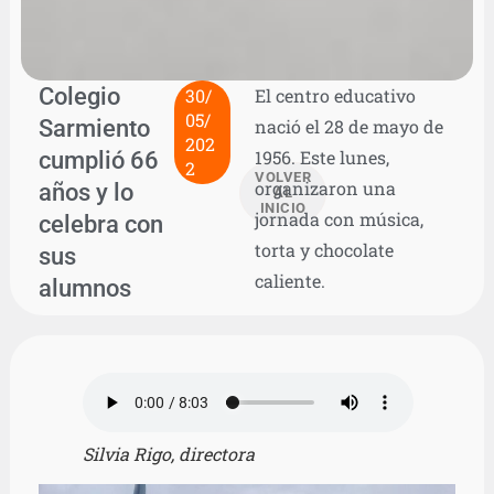
Colegio
30/
El centro educativo
05/
Sarmiento
nació el 28 de mayo de
202
cumplió 66
1956. Este lunes,
2
VOLVER
organizaron una
años y lo
AL
INICIO
jornada con música,
celebra con
torta y chocolate
sus
caliente.
alumnos
Silvia Rigo, directora