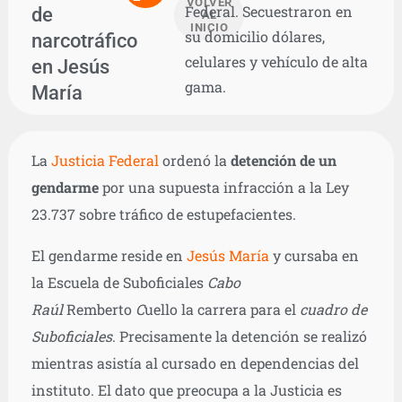
VOLVER
Federal. Secuestraron en
de
AL
INICIO
su domicilio dólares,
narcotráfico
celulares y vehículo de alta
en Jesús
gama.
María
La
Justicia Federal
ordenó la
detención de un
gendarme
por una supuesta infracción a la Ley
23.737 sobre tráfico de estupefacientes.
El gendarme reside en
Jesús María
y cursaba en
la Escuela de Suboficiales
Cabo
Raúl
Remberto
C
uello la carrera para el
cuadro de
Suboficiales
. Precisamente la detención se realizó
mientras asistía al cursado en dependencias del
instituto. El dato que preocupa a la Justicia es