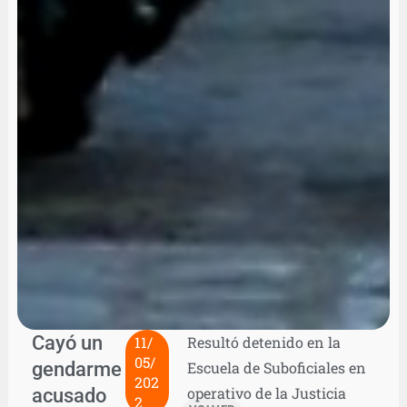
Cayó un
11/
Resultó detenido en la
05/
gendarme
Escuela de Suboficiales en
202
acusado
operativo de la Justicia
2