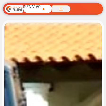
🎙️ EN VIVO
▶