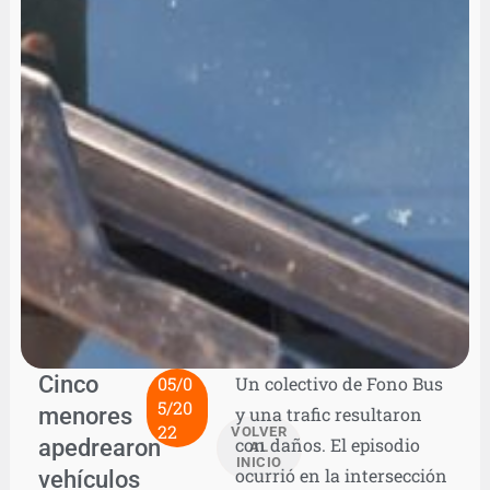
Cinco
05/0
Un colectivo de Fono Bus
5/20
menores
y una trafic resultaron
22
VOLVER
apedrearon
con daños. El episodio
AL
INICIO
ocurrió en la intersección
vehículos