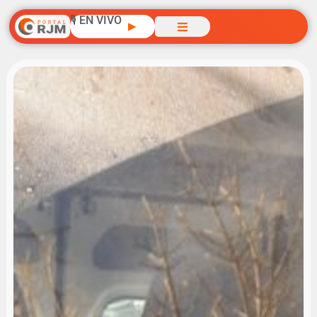
🎙️ EN VIVO
▶