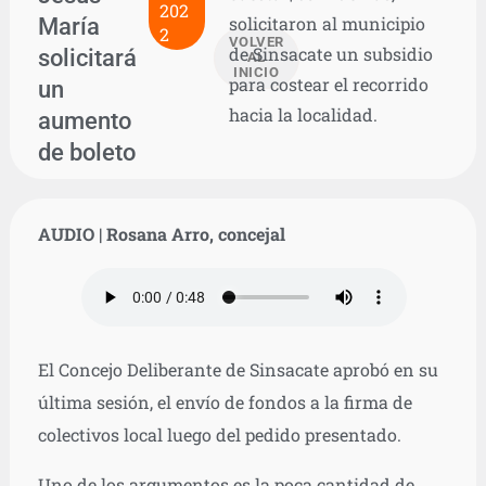
202
María
solicitaron al municipio
2
VOLVER
de Sinsacate un subsidio
solicitará
AL
INICIO
para costear el recorrido
un
hacia la localidad.
aumento
de boleto
AUDIO | Rosana Arro, concejal
El Concejo Deliberante de Sinsacate aprobó en su
última sesión, el envío de fondos a la firma de
colectivos local luego del pedido presentado.
Uno de los argumentos es la poca cantidad de