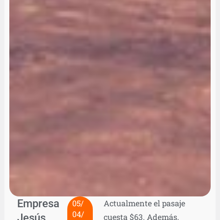
Empresa
05/
Actualmente el pasaje
04/
Jesús
cuesta $63. Además,