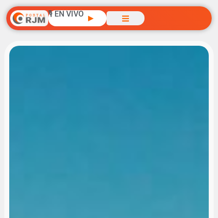
🎙️ EN VIVO
▶