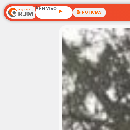
🎙️ EN VIVO
▶
📝 NOTICIAS