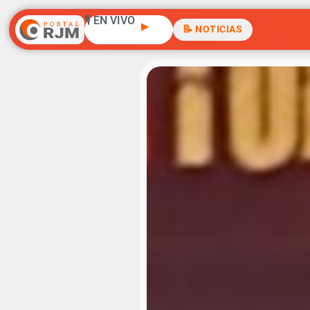
🎙️ EN VIVO
▶
📝 NOTICIAS