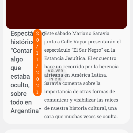
Espectáculo
2
Este sábado Mariano Saravia
0
histórico:
junto a Calle Vapor presentarán el
/
“Contar
espectáculo “El Sur Negro” en la
1
Estancia Jesuítica. El encuentro
algo
1
/
hace un recorrido por la herencia
que
VOLVER
2
africana en América Latina.
estaba
AL
0
INICIO
Saravia comenta sobre la
oculto,
2
importancia de otras formas de
1
sobre
comunicar y visibilizar las raíces
todo en
de nuestra historia cultural, una
Argentina”
cara que muchas veces se oculta.