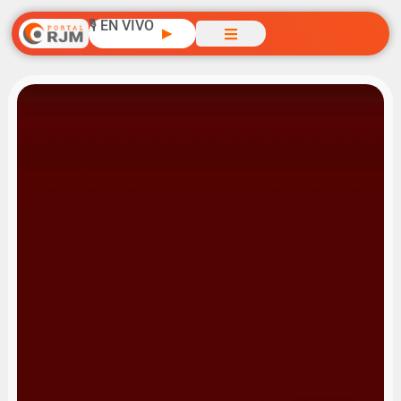
🎙️ EN VIVO
▶