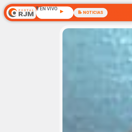
🎙️ EN VIVO
▶
📝 NOTICIAS