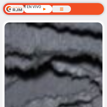
🎙️ EN VIVO
▶