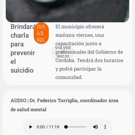
Brindarán
11/1
El municipio ofrecerá
1/2
charla
mañana viernes, una
021
para
capacitación junto a
VOLVER
profesionales del Gobierno de
prevenir
AL
INICIO
Córdoba. Tendrá dos horarios
el
y podrá participar la
suicidio
comunidad.
AUDIO
| Dr. Federico Torriglia, coordinador área
de salud mental