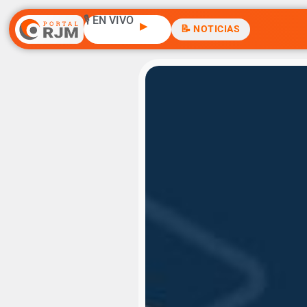
🎙️ EN VIVO
▶
📝 NOTICIAS