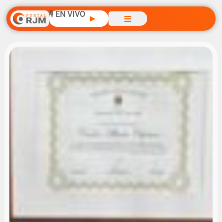
🎙️ EN VIVO
▶