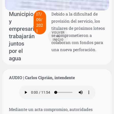
Municipio
17/
Debido a la dificultad de
09/
y
provisión del servicio, los
202
empresarios
titulares de próximos loteos
1
VOLVER
se comprometieron a
trabajarán
AL
INICIO
colaboran con fondos para
juntos
una nueva perforación.
por el
agua
AUDIO |
Carlos Ciprián, intendente
Mediante un acta compromiso, autoridades