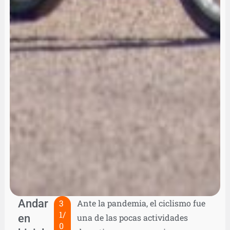
Andar
3
Ante la pandemia, el ciclismo fue
1/
en
una de las pocas actividades
0