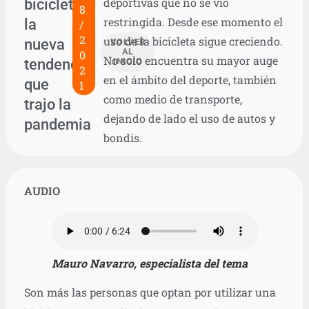
bicicleta,
deportivas que no se vio
8
restringida. Desde ese momento el
la
/
2
uso de la bicicleta sigue creciendo.
nueva
VOLVER
AL
0
No solo encuentra su mayor auge
tendencia
INICIO
2
en el ámbito del deporte, también
que
1
como medio de transporte,
trajo la
dejando de lado el uso de autos y
pandemia
bondis.
AUDIO
Mauro Navarro, especialista del tema
Son más las personas que optan por utilizar una