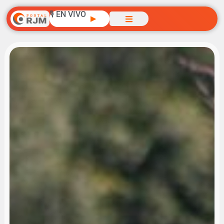
🎙️ EN VIVO
▶