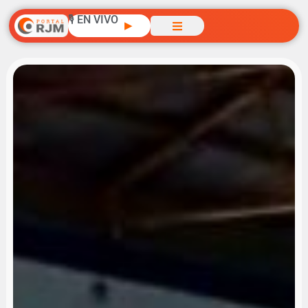
🎙️ EN VIVO
▶