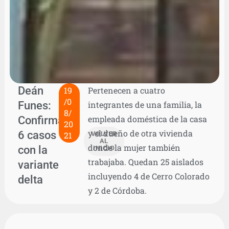
Deán
19
Pertenecen a cuatro
/0
Funes:
integrantes de una familia, la
8/
Confirmaron
empleada doméstica de la casa
20
y el dueño de otra vivienda
6 casos
21
VOLVER
AL
donde la mujer también
con la
INICIO
trabajaba. Quedan 25 aislados
variante
incluyendo 4 de Cerro Colorado
delta
y 2 de Córdoba.