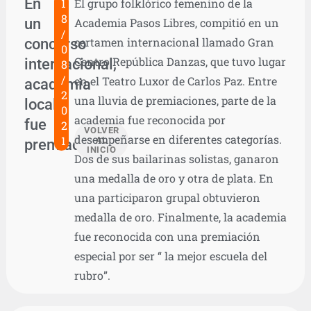
En
1
El grupo folklórico femenino de la
8
un
Academia Pasos Libres, compitió en un
/
concurso
certamen internacional llamado Gran
0
Centro República Danzas, que tuvo lugar
internacional,
8
/
en el Teatro Luxor de Carlos Paz. Entre
academia
2
una lluvia de premiaciones, parte de la
local
0
academia fue reconocida por
fue
2
VOLVER
desempeñarse en diferentes categorías.
1
AL
premiada
INICIO
Dos de sus bailarinas solistas, ganaron
una medalla de oro y otra de plata. En
una participaron grupal obtuvieron
medalla de oro. Finalmente, la academia
fue reconocida con una premiación
especial por ser “ la mejor escuela del
rubro”.