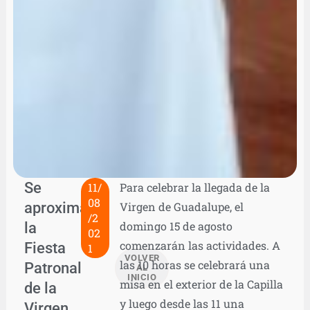
Se
11/
Para celebrar la llegada de la
08
aproxima
Virgen de Guadalupe, el
/2
la
domingo 15 de agosto
02
comenzarán las actividades. A
Fiesta
1
VOLVER
las 10 horas se celebrará una
Patronal
AL
INICIO
misa en el exterior de la Capilla
de la
y luego desde las 11 una
Virgen