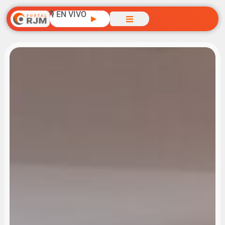
🎙️ EN VIVO
▶