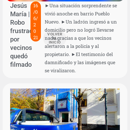
Jesús
16
►Una situación sorprendente se
/0
María |
vivió anoche en barrio Pueblo
6/
Robo
Nuevo. ►Un ladrón ingresó a un
2
domicilio pero no logró llevarse
frustrado
0
VOLVER
21
nada gracias a que los vecinos
por
AL
INICIO
alertaron a la policía y al
vecinos
propietario. ►El testimonio del
quedó
damnificado y las imágenes que
filmado
se viralizaron.