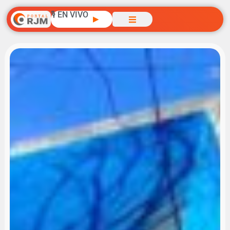
🎙️ EN VIVO
▶