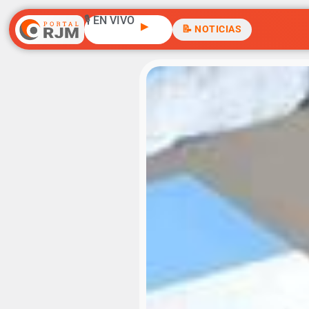
🎙️ EN VIVO
▶
📝 NOTICIAS