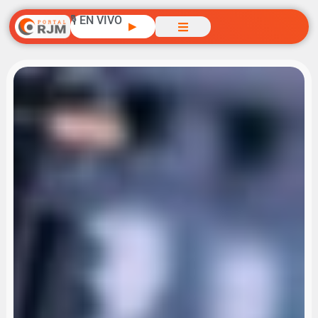
🎙️ EN VIVO
▶