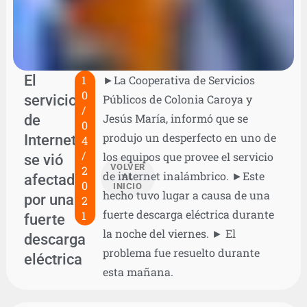
El
1
►La Cooperativa de Servicios
0
servicio
Públicos de Colonia Caroya y
/
de
Jesús María, informó que se
0
produjo un desperfecto en uno de
Internet
4
/
los equipos que provee el servicio
se vió
VOLVER
2
de internet inalámbrico. ►Este
afectado
AL
0
INICIO
hecho tuvo lugar a causa de una
por una
2
fuerte descarga eléctrica durante
1
fuerte
la noche del viernes. ► El
descarga
problema fue resuelto durante
eléctrica
esta mañana.