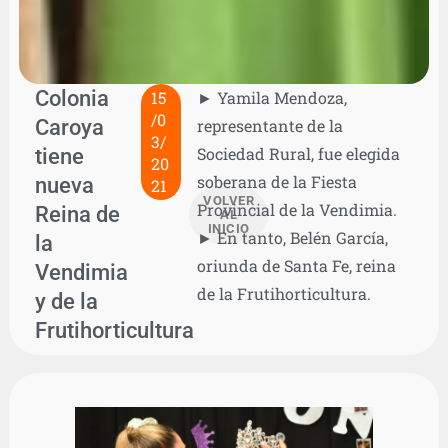
Colonia
15
► Yamila Mendoza,
/0
Caroya
representante de la
3/
tiene
Sociedad Rural, fue elegida
20
soberana de la Fiesta
nueva
21
VOLVER
Provincial de la Vendimia.
Reina de
AL
INICIO
► En tanto, Belén García,
la
oriunda de Santa Fe, reina
Vendimia
de la Frutihorticultura.
y de la
Frutihorticultura