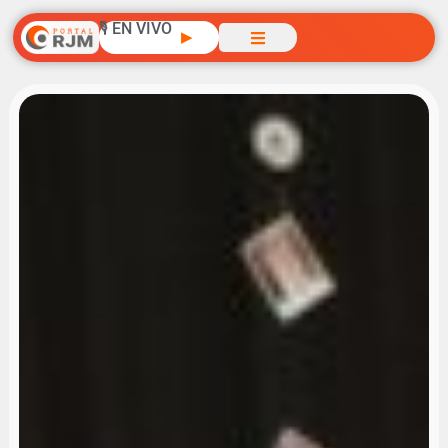
🎙️ EN VIVO
▶